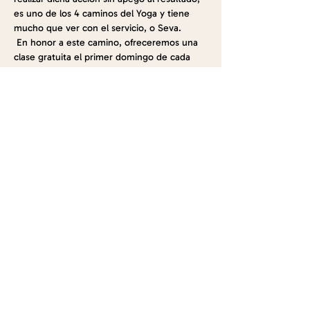
es uno de los 4 caminos del Yoga y tiene 
mucho que ver con el servicio, o Seva.
 En honor a este camino, ofreceremos una 
clase gratuita el primer domingo de cada 
mes por lo que queda de 2020, para seguir 
conectando juntos a través de la practica 
del Yoga.
 La clase será accesible para todos los 
niveles, incluidos los principiantes. 
¡ANIMAR! 
 Septiembre 6
 Octubre 4
 Noviembre 1
Mostrar más
Compartir este evento