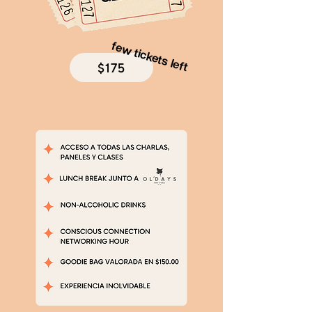
few tickets left
$175