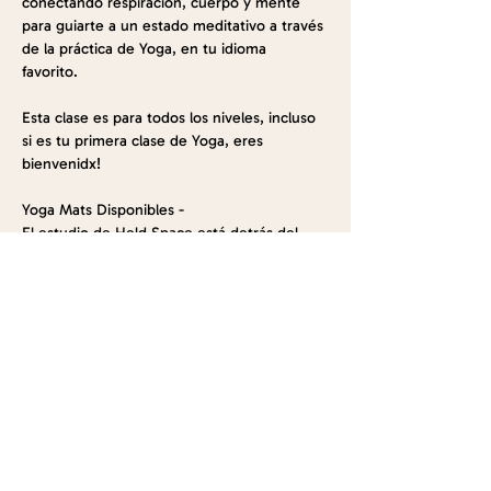
conectando respiración, cuerpo y mente 
para guiarte a un estado meditativo a través 
de la práctica de Yoga, en tu idioma 
favorito. 
Esta clase es para todos los niveles, incluso 
si es tu primera clase de Yoga, eres 
bienvenidx!
Yoga Mats Disponibles -
El estudio de Held Space está detrás del 
edificio, te enviaremos un video de como 
llegar una vez te registres. 
Address: 252 Java Street, Brooklyn, NY 11222
Si tienes preguntas escribenos a 
hello@ante-vasin.com
.
Show More